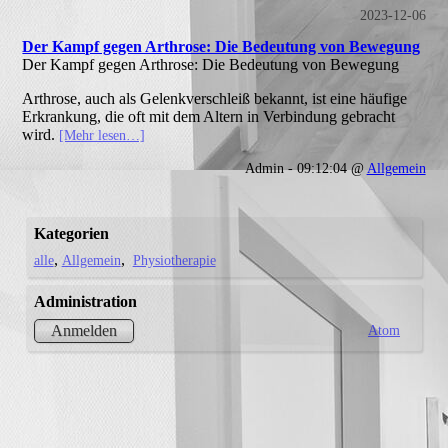
2023-12-06
Der Kampf gegen Arthrose: Die Bedeutung von Bewegung
Der Kampf gegen Arthrose: Die Bedeutung von Bewegung
Arthrose, auch als Gelenkverschleiß bekannt, ist eine häufige
Erkrankung, die oft mit dem Altern in Verbindung gebracht
wird.
[Mehr lesen…]
Admin - 09:12:04 @
Allgemein
Kategorien
alle
Allgemein
Physiotherapie
Administration
Atom
Anmelden